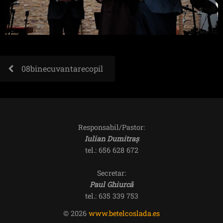
08binecuvantarecopil
Responsabil/Pastor:
Iulian Dumitraș
tel.: 656 628 672
Secretar:
Paul Ghiurcă
tel.: 635 339 753
© 2026
www.betelcoslada.es