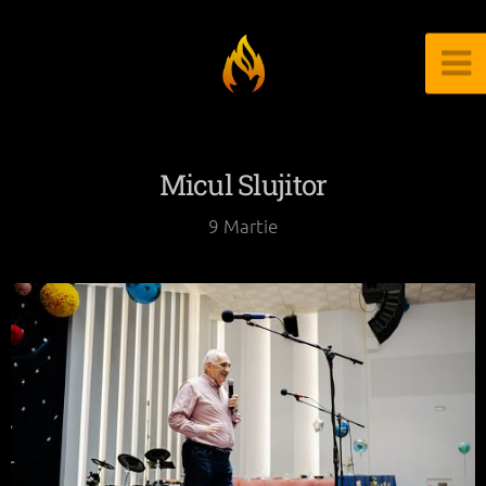
Micul Slujitor
9 Martie