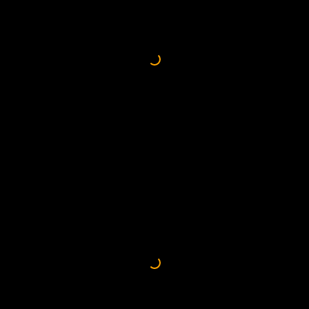
Responsabil/Pastor:
Iulian Dumitraș
tel.: 656 628 672
Secretar:
Paul Ghiurcă
tel.: 635 339 753
© 2026
betelcoslada.es